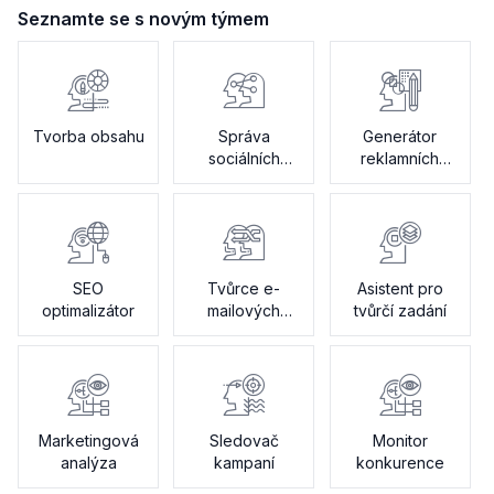
Seznamte se s novým týmem
Tvorba obsahu
Správa
Generátor
sociálních
reklamních
médií
textů
SEO
Tvůrce e-
Asistent pro
optimalizátor
mailových
tvůrčí zadání
kampaní
Marketingová
Sledovač
Monitor
analýza
kampaní
konkurence