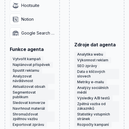
Hootsuite
Notion
Google Search Console
Zdroje dat agenta
Funkce agenta
Analytika webu
Vytvořit kampaň
Výkonnost reklam
Naplánovat příspěvek
SEO zprávy
Spustit reklamu
Data o klíčových
Analyzovat
slovech
návštěvnost
Metriky e-mailu
Aktualizovat obsah
Analýzy sociálních
Segmentovat
médií
publikum
Výsledky A/B testů
Sledovat konverze
Zpětná vazba od
Navrhnout materiál
zákazníků
Shromažďovat
Statistiky vstupních
zpětnou vazbu
stránek
Exportovat zprávu
Rozpočty kampaní