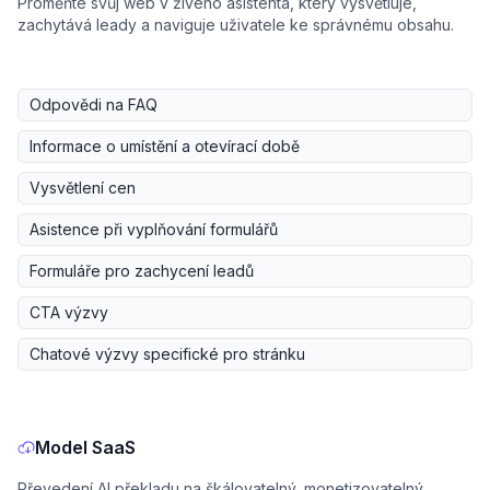
Proměňte svůj web v živého asistenta, který vysvětluje,
zachytává leady a naviguje uživatele ke správnému obsahu.
Odpovědi na FAQ
Informace o umístění a otevírací době
Vysvětlení cen
Asistence při vyplňování formulářů
Formuláře pro zachycení leadů
CTA výzvy
Chatové výzvy specifické pro stránku
Model SaaS
Převedení AI překladu na škálovatelný, monetizovatelný