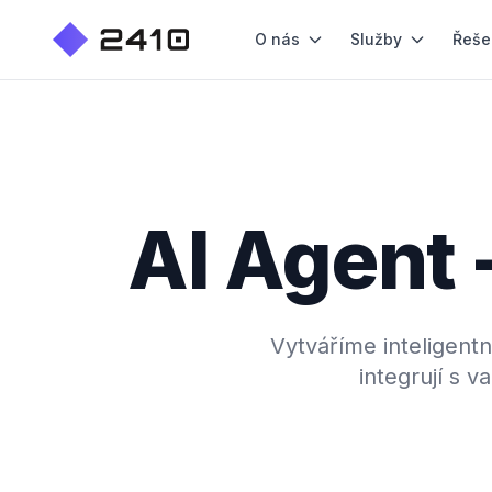
O nás
Služby
Řeše
AI Agent 
Vytváříme inteligentn
integrují s 