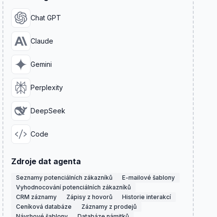
Chat GPT
Claude
Gemini
Perplexity
DeepSeek
Code
Zdroje dat agenta
Seznamy potenciálních zákazníků
E-mailové šablony
Vyhodnocování potenciálních zákazníků
CRM záznamy
Zápisy z hovorů
Historie interakcí
Ceníková databáze
Záznamy z prodejů
Návrhové šablony
Databáze námitků