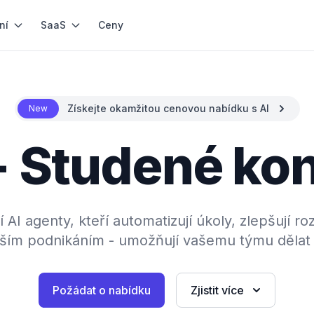
ní
SaaS
Ceny
Získejte okamžitou cenovou nabídku s AI
New
- Studené ko
í AI agenty, kteří automatizují úkoly, zlepšují r
vaším podnikáním - umožňují vašemu týmu dělat
Požádat o nabídku
Zjistit více