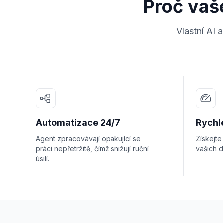
Proč vaše
Vlastní AI 
Automatizace 24/7
Rychl
Agent zpracovávají opakující se
Získejt
práci nepřetržitě, čímž snižují ruční
vašich d
úsilí.