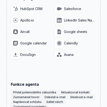
HubSpot CRM
Salesforce
Apollo.io
LinkedIn Sales Navigator
Aircall
Google sheets
Google calendar
Calendly
DocuSign
Asana
Funkce agenta
Přidat potenciálního zákazníka
Aktualizovat kontakt
Zaznamenat hovor
Odeslat e-mail
Sledovat e-mail
Naplánovat schůzku
Sdílet návrh
Zaznamenat poznámky