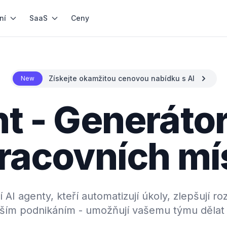
ní
SaaS
Ceny
Získejte okamžitou cenovou nabídku s AI
New
t - Generáto
racovních mí
í AI agenty, kteří automatizují úkoly, zlepšují r
vaším podnikáním - umožňují vašemu týmu dělat