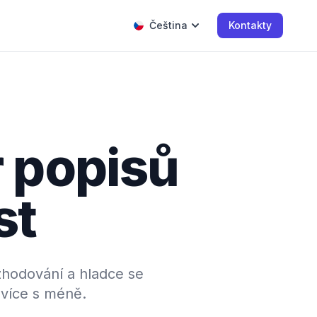
Čeština
Kontakty
r popisů
st
ozhodování a hladce se
 více s méně.