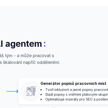
:
AI agentem
váš tým - a může pracovat s
a škálování napříč odděleními.
Generátor popisů pracovních míst
Tvoří inkluzivní a jasné popisy pracovníc
Sladí popisy s vnitřními platovými skupi
Optimalizuje inzeráty pro SEO a posíle