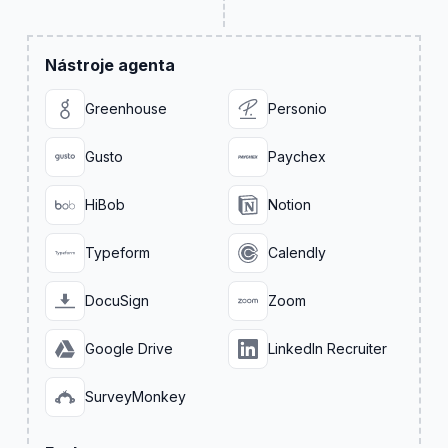
Nástroje agenta
Greenhouse
Personio
Gusto
Paychex
HiBob
Notion
Typeform
Calendly
DocuSign
Zoom
Google Drive
LinkedIn Recruiter
SurveyMonkey