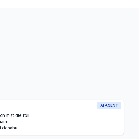
AI AGENT
h míst dle rolí
nami
ní dosahu