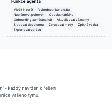
Funkce agenta
Vložit inzerát
Vyhodnotit kandidáta
Naplánovat pohovor
Odeslat nabídku
Onboarding zaměstnanců
Aktualizovat záznamy
Sledovat dovolenou
Zpracovat mzdy
Zpětná vazba
Exportovat zprávu
ní - každý navržen k řešení
práce vašeho týmu.