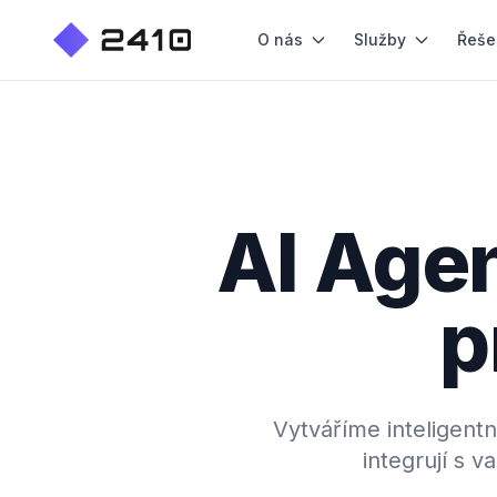
O nás
Služby
Řeše
AI Agen
p
Vytváříme inteligentn
integrují s 