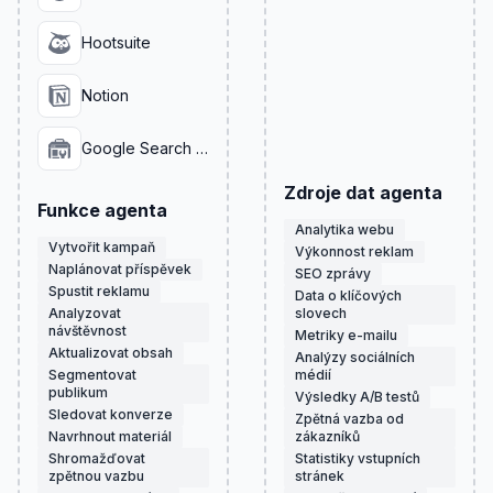
Hootsuite
Notion
Google Search Console
Zdroje dat agenta
Funkce agenta
Analytika webu
Vytvořit kampaň
Výkonnost reklam
Naplánovat příspěvek
SEO zprávy
Spustit reklamu
Data o klíčových
Analyzovat
slovech
návštěvnost
Metriky e-mailu
Aktualizovat obsah
Analýzy sociálních
Segmentovat
médií
publikum
Výsledky A/B testů
Sledovat konverze
Zpětná vazba od
Navrhnout materiál
zákazníků
Shromažďovat
Statistiky vstupních
zpětnou vazbu
stránek