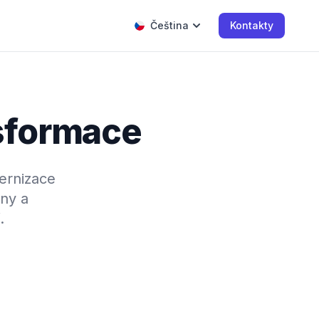
Čeština
Kontakty
nsformace
dernizace
ěny a
.