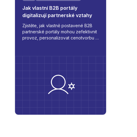
Jak vlastní B2B portály
digitalizují partnerské vztahy
Zjistěte, jak vlastně postavené B2B
partnerské portály mohou zefektivnit
provoz, personalizovat cenotvorbu a
integrovat se s interními systémy -
mění způsob, jakým spravujete
objednávky, sklad a komunikaci.