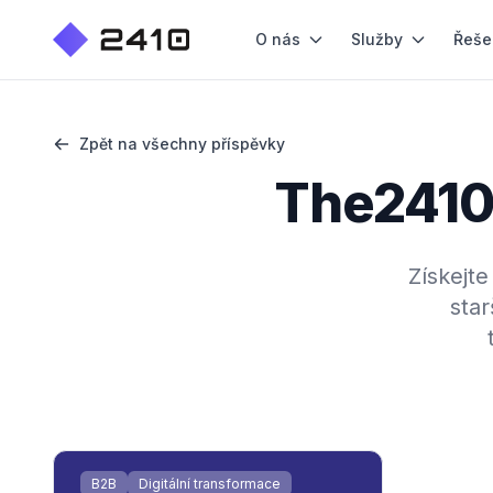
O nás
Služby
Řeše
Zpět na všechny příspěvky
The2410 
Získejte
star
B2B
Digitální transformace