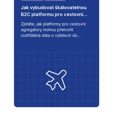
Jak vybudovat škálovatelnou
B2C platformu pro cestovní
agregátor
Zjistěte, jak platformy pro cestovní
agregátory mohou přetvořit
roztříštěná data o výletech do
hladkého procesu rezervace - s
aktualizacemi v reálném čase,
vícejazyčnou podporou a
automatizovanými procesy pro
moderní cestovní firmy.