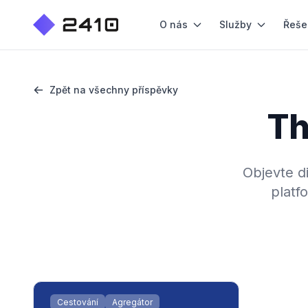
O nás
Služby
Řeše
Zpět na všechny příspěvky
Th
Objevte di
platfo
Cestování
Agregátor