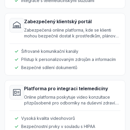
Integrace s telemedicínskými službami
Zabezpečený klientský portál
Zabezpečená online platforma, kde se klienti
mohou bezpečně dostat k prostředkům, plánovat
schůzky a komunikovat s poskytovateli. Zajišťuje
soukromí a důvěrnost.
Šifrované komunikační kanály
Přístup k personalizovaným zdrojům a informacím
Bezpečné sdílení dokumentů
Platforma pro integraci telemedicíny
Online platforma poskytuje video konzultace
přizpůsobené pro odborníky na duševní zdraví.
Rozšiřuje služby na dálkové klienty a zajišťuje
kontinuitu péče.
Vysoká kvalita videohovorů
Bezpečnostní prvky v souladu s HIPAA