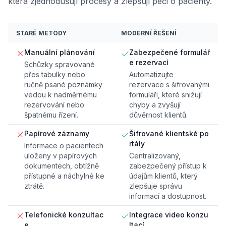
která zjednodušují procesy a zlepšují péči o pacienty.
STARÉ METODY
MODERNÍ ŘEŠENÍ
Manuální plánování
Zabezpečené formulář
e rezervací
Schůzky spravované
přes tabulky nebo
Automatizujte
ručně psané poznámky
rezervace s šifrovanými
vedou k nadměrnému
formuláři, které snižují
rezervování nebo
chyby a zvyšují
špatnému řízení.
důvěrnost klientů.
Papírové záznamy
Šifrované klientské po
rtály
Informace o pacientech
uloženy v papírových
Centralizovaný,
dokumentech, obtížně
zabezpečený přístup k
přístupné a náchylné ke
údajům klientů, který
ztrátě.
zlepšuje správu
informací a dostupnost.
Telefonické konzultac
Integrace video konzu
e
ltací