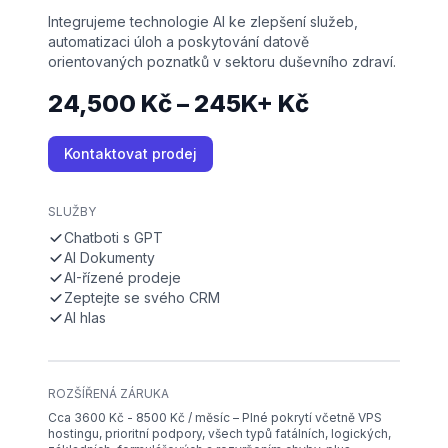
Integrujeme technologie AI ke zlepšení služeb,
automatizaci úloh a poskytování datově
orientovaných poznatků v sektoru duševního zdraví.
24,500 Kč – 245K+ Kč
Kontaktovat prodej
SLUŽBY
Chatboti s GPT
AI Dokumenty
AI-řízené prodeje
Zeptejte se svého CRM
AI hlas
ROZŠÍŘENÁ ZÁRUKA
Cca 3600 Kč - 8500 Kč / měsíc – Plné pokrytí včetně VPS
hostingu, prioritní podpory, všech typů fatálních, logických,