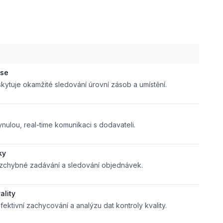
ase
kytuje okamžité sledování úrovní zásob a umístění.
ynulou, real-time komunikaci s dodavateli.
ky
ezchybné zadávání a sledování objednávek.
ality
ektivní zachycování a analýzu dat kontroly kvality.