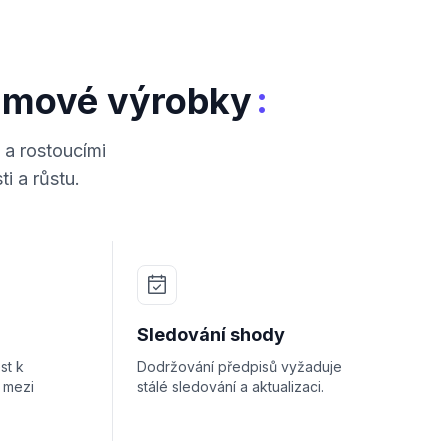
:
gumové výrobky
 a rostoucími
i a růstu.
Sledování shody
st k
Dodržování předpisů vyžaduje
 mezi
stálé sledování a aktualizaci.