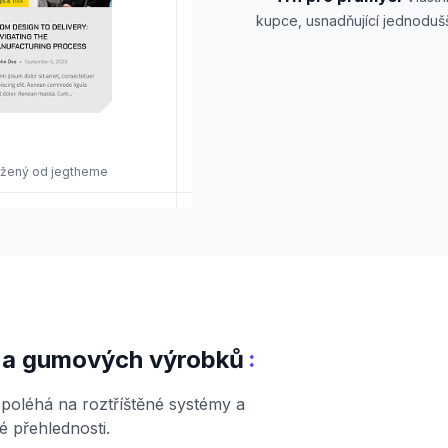
kupce, usnadňující jednodušš
vržený od jegtheme
:
h a gumových výrobků
oléhá na roztříštěné systémy a
é přehlednosti.