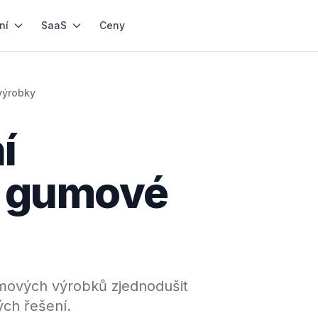
ní
SaaS
Ceny
výrobky
í
a gumové
ových výrobků zjednodušit
ých řešení.