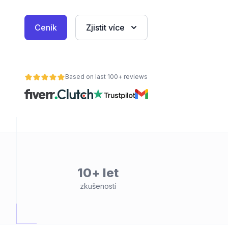
Ceník
Zjistit více
Based on last 100+ reviews
10+ let
zkušeností