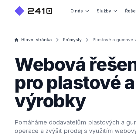
O nás
Služby
Řeše
Hlavní stránka
Průmysly
Plastové a gumové 
Webová řešen
pro plastové 
výrobky
Pomáháme dodavatelům plastových a gum
operace a zvýšit prodej s využitím webov