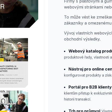
Firmy s plastovými a gum
webovými stránkami nebo
To může vést ke zmeškaný
zákazníky a omezenému 
Vývoj vlastních webových
obchodní výsledky.
Webový katalog prod
produktové řady, vlastnosti 
Nástroj pro online ce
konfigurovat produkty a zí
Portál pro B2B klienty
klientům přístup k exkluzivn
historii transakcí.
Trh pro průmysl
Vlastn