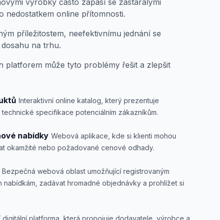
ovými výrobky často zápasí se zastaralými
 nedostatkem online přítomnosti.
m příležitostem, neefektivnímu jednání se
dosahu na trhu.
 platforem může tyto problémy řešit a zlepšit
uktů
Interaktivní online katalog, který prezentuje
a technické specifikace potenciálním zákazníkům.
nové nabídky
Webová aplikace, kde si klienti mohou
skat okamžité nebo požadované cenové odhady.
Bezpečná webová oblast umožňující registrovaným
ím nabídkám, zadávat hromadné objednávky a prohlížet si
í digitální platforma, která propojuje dodavatele, výrobce a