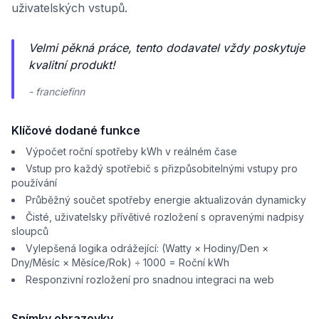
uživatelských vstupů.
Velmi pěkná práce, tento dodavatel vždy poskytuje
kvalitní produkt!
- franciefinn
Klíčové dodané funkce
Výpočet roční spotřeby kWh v reálném čase
Vstup pro každý spotřebič s přizpůsobitelnými vstupy pro
používání
Průběžný součet spotřeby energie aktualizován dynamicky
Čisté, uživatelsky přívětivé rozložení s opravenými nadpisy
sloupců
Vylepšená logika odrážející: (Watty × Hodiny/Den ×
Dny/Měsíc × Měsíce/Rok) ÷ 1000 = Roční kWh
Responzivní rozložení pro snadnou integraci na web
Snímky obrazovky