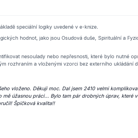
kladě speciální logiky uvedené v e-knize.
ckých hodnot, jako jsou Osudová duše, Spirituální a Fyzic
ifikovat nesoulady nebo nepřesnosti, které bylo nutné opr
ským rozhraním a vloženými vzorci bez externího ukládání 
o všeho vloženo. Děkuji moc. Dal jsem 2410 velmi komplikov
o mě úžasnou práci... Bylo tam pár drobných úprav, které v
učil! Špičková kvalita!!