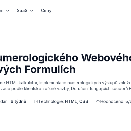
ní
SaaS
Ceny
Numerologického Webového
vých Formulích
ine HTML kalkulátor, Implementace numerologických výstupů založe
izace podle klientské zpětné vazby, Doručení fungujících souborů
dání:
6 týdnů
Technologie:
HTML, CSS
Hodnoceno:
5/