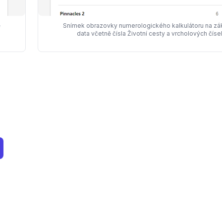
ě
Snímek obrazovky numerologického kalkulátoru na zá
data včetně čísla Životní cesty a vrcholových číse