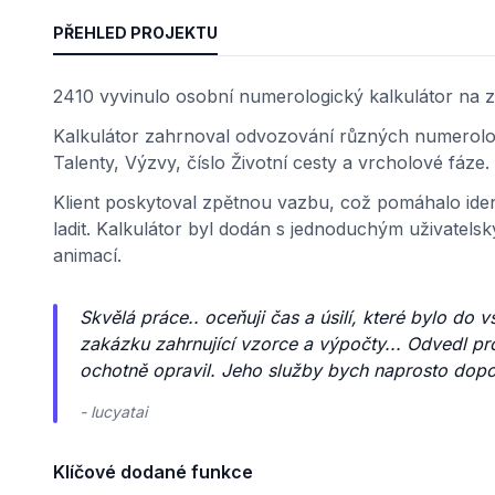
PŘEHLED PROJEKTU
2410 vyvinulo osobní numerologický kalkulátor na zá
Kalkulátor zahrnoval odvozování různých numerologi
Talenty, Výzvy, číslo Životní cesty a vrcholové fáze.
Klient poskytoval zpětnou vazbu, což pomáhalo ident
ladit. Kalkulátor byl dodán s jednoduchým uživatel
animací.
Skvělá práce.. oceňuji čas a úsilí, které bylo d
zakázku zahrnující vzorce a výpočty... Odvedl pr
ochotně opravil. Jeho služby bych naprosto dopor
- lucyatai
Klíčové dodané funkce