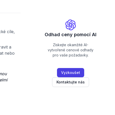
ké cíle,
Odhad ceny pomocí AI
Získejte okamžité AI-
avit a
vytvořené cenové odhady
dat nebo
pro vaše požadavky.
Vyzkoušet
anou
elmi
Kontaktujte nás