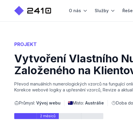
O nás
Služby
Řeše
PROJEKT
Vytvoření Vlastního 
Založeného na Kliento
Převod manuálních numerologických vzorců na fungující onl
Korekce webové logiky a upřesnění vzorců, Revize a aktual
Průmysl:
Vývoj webu
Místo:
Austrálie
Doba do
2 měsíců