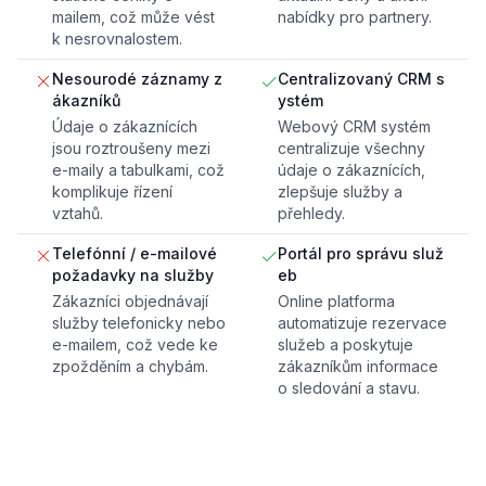
mailem, což může vést
nabídky pro partnery.
k nesrovnalostem.
Nesourodé záznamy z
Centralizovaný CRM s
ákazníků
ystém
Údaje o zákaznících
Webový CRM systém
jsou roztroušeny mezi
centralizuje všechny
e-maily a tabulkami, což
údaje o zákaznících,
komplikuje řízení
zlepšuje služby a
vztahů.
přehledy.
Telefónní / e-mailové
Portál pro správu služ
požadavky na služby
eb
Zákazníci objednávají
Online platforma
služby telefonicky nebo
automatizuje rezervace
e-mailem, což vede ke
služeb a poskytuje
zpožděním a chybám.
zákazníkům informace
o sledování a stavu.