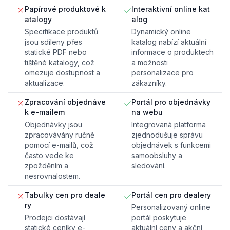
Papírové produktové k
Interaktivní online kat
atalogy
alog
Specifikace produktů
Dynamický online
jsou sdíleny přes
katalog nabízí aktuální
statické PDF nebo
informace o produktech
tištěné katalogy, což
a možnosti
omezuje dostupnost a
personalizace pro
aktualizace.
zákazníky.
Zpracování objednáve
Portál pro objednávky
k e-mailem
na webu
Objednávky jsou
Integrovaná platforma
zpracovávány ručně
zjednodušuje správu
pomocí e-mailů, což
objednávek s funkcemi
často vede ke
samoobsluhy a
zpožděním a
sledování.
nesrovnalostem.
Tabulky cen pro deale
Portál cen pro dealery
ry
Personalizovaný online
Prodejci dostávají
portál poskytuje
statické ceníky e-
aktuální ceny a akční