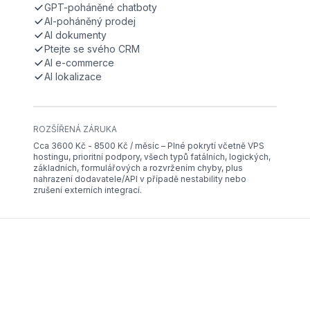
GPT-poháněné chatboty
AI-poháněný prodej
AI dokumenty
Ptejte se svého CRM
AI e-commerce
AI lokalizace
ROZŠÍŘENÁ ZÁRUKA
Cca 3600 Kč - 8500 Kč / měsíc – Plné pokrytí včetně VPS
hostingu, prioritní podpory, všech typů fatálních, logických,
základních, formulářových a rozvržením chyby, plus
nahrazení dodavatele/API v případě nestability nebo
zrušení externích integrací.