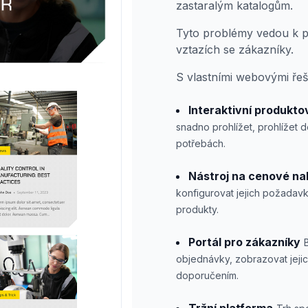
zastaralým katalogům.
Tyto problémy vedou k p
vztazích se zákazníky.
S vlastními webovými řeše
Interaktivní produkto
snadno prohlížet, prohlížet d
potřebách.
Nástroj na cenové na
konfigurovat jejich požadav
produkty.
Portál pro zákazníky
objednávky, zobrazovat jejic
doporučením.