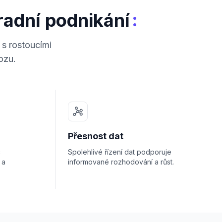
:
radní podnikání
 s rostoucími
ozu.
Přesnost dat
č
Spolehlivé řízení dat podporuje
 a
informované rozhodování a růst.