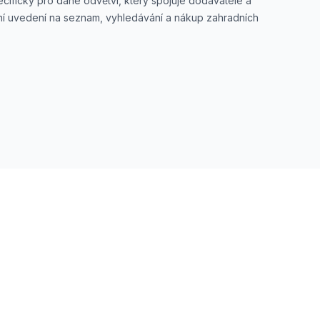
ecifický pro dané odvětví, který spojuje dodavatele a
ní uvedení na seznam, vyhledávání a nákup zahradních