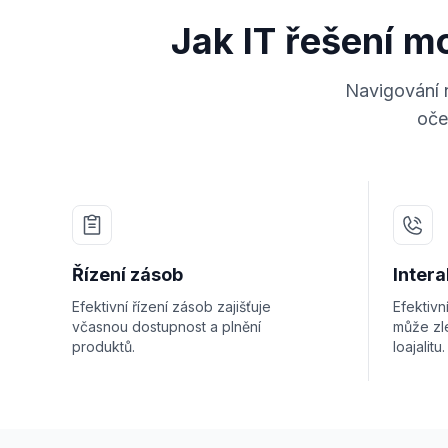
Jak IT řešení m
Navigování n
oče
Řízení zásob
Inter
Efektivní řízení zásob zajišťuje
Efektiv
včasnou dostupnost a plnění
může zle
produktů.
loajalitu.