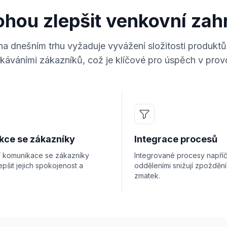
ohou zlepšit venkovní zah
a dnešním trhu vyžaduje vyvážení složitosti produktů
káváními zákazníků, což je klíčové pro úspěch v prov
akce se zákazníky
Integrace procesů
ní komunikace se zákazníky
Integrované procesy napří
pšit jejich spokojenost a
odděleními snižují zpoždění
zmatek.