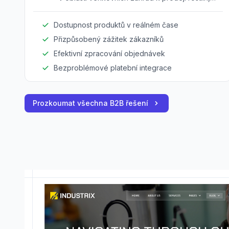
zahradní dekorace a souvisejících potřeb.
Dostupnost produktů v reálném čase
Přizpůsobený zážitek zákazníků
Efektivní zpracování objednávek
Bezproblémové platební integrace
Prozkoumat všechna B2B řešení