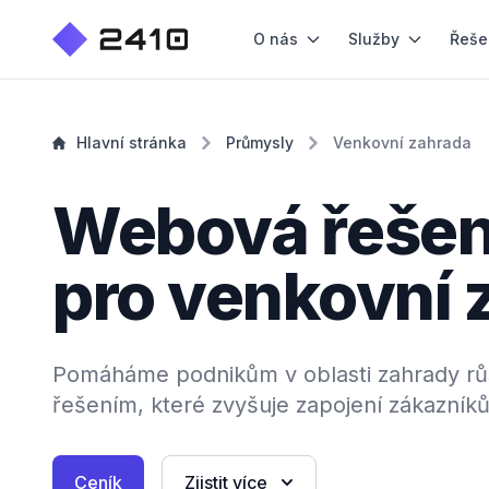
O nás
Služby
Řeše
Hlavní stránka
Průmysly
Venkovní zahrada
Webová řešen
pro venkovní 
Pomáháme podnikům v oblasti zahrady rů
řešením, které zvyšuje zapojení zákazníků
Ceník
Zjistit více