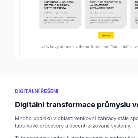
Ukázkový obrázek z themeforest.net, "Industrix", na
DIGITÁLNÍ ŘEŠENÍ
Digitální transformace průmyslu 
Mnoho podniků v oblasti venkovní zahrady stále spol
tabulkové procesory a decentralizované systémy.
Tyto problémy vedou k neefektivnosti a mohou být