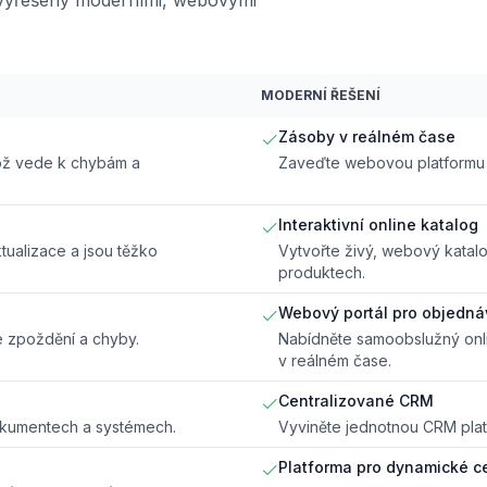
MODERNÍ ŘEŠENÍ
Zásoby v reálném čase
což vede k chybám a
Zaveďte webovou platformu 
Interaktivní online katalog
tualizace a jsou těžko
Vytvořte živý, webový katal
produktech.
Webový portál pro objedná
e zpoždění a chyby.
Nabídněte samoobslužný onli
v reálném čase.
Centralizované CRM
okumentech a systémech.
Vyviněte jednotnou CRM platf
Platforma pro dynamické c