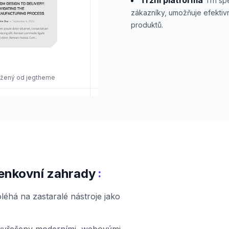
Tržní platforma
Trh sp
zákazníky, umožňuje efektiv
produktů.
vržený od jegtheme
:
venkovní zahrady
éhá na zastaralé nástroje jako
 vyřešeny moderními, webovými