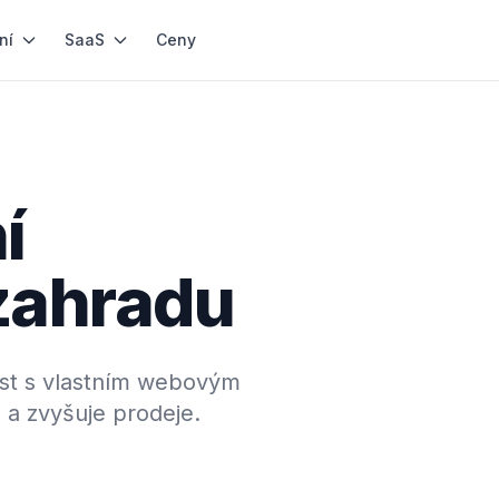
ní
SaaS
Ceny
í
zahradu
st s vlastním webovým
 a zvyšuje prodeje.