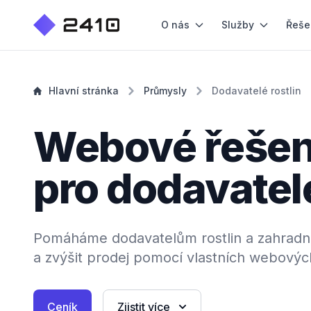
O nás
Služby
Řeše
Hlavní stránka
Průmysly
Dodavatelé rostlin
Webové řešen
pro dodavatele
Pomáháme dodavatelům rostlin a zahradni
a zvýšit prodej pomocí vlastních webovýc
Ceník
Zjistit více