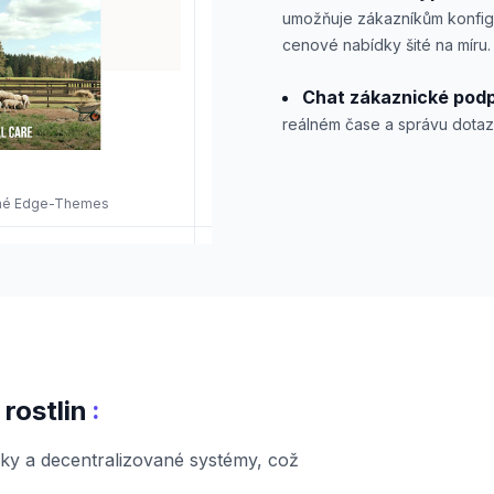
umožňuje zákazníkům konfigu
cenové nabídky šité na míru.
Chat zákaznické pod
reálném čase a správu dotazů
ržené Edge-Themes
:
rostlin
lky a decentralizované systémy, což