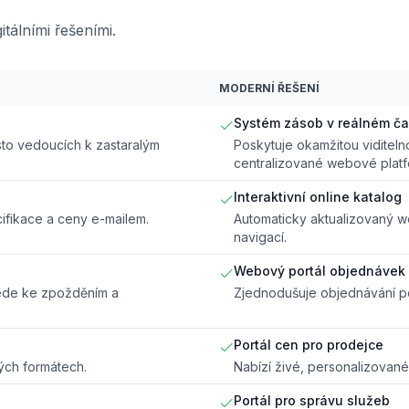
tálními řešeními.
MODERNÍ ŘEŠENÍ
Systém zásob v reálném č
sto vedoucích k zastaralým
Poskytuje okamžitou viditeln
centralizované webové platf
Interaktivní online katalog
ifikace a ceny e-mailem.
Automaticky aktualizovaný w
navigací.
Webový portál objednávek
ede ke zpožděním a
Zjednodušuje objednávání po
Portál cen pro prodejce
vých formátech.
Nabízí živé, personalizované
Portál pro správu služeb