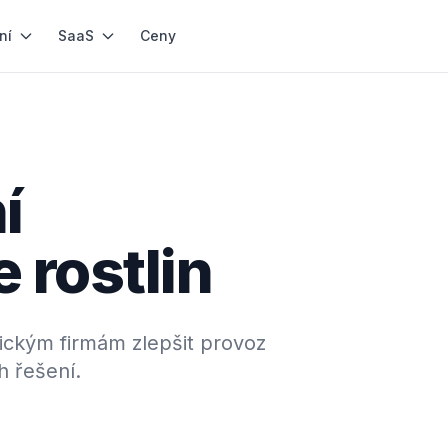
ní
SaaS
Ceny
í
 rostlin
ckým firmám zlepšit provoz
h řešení.