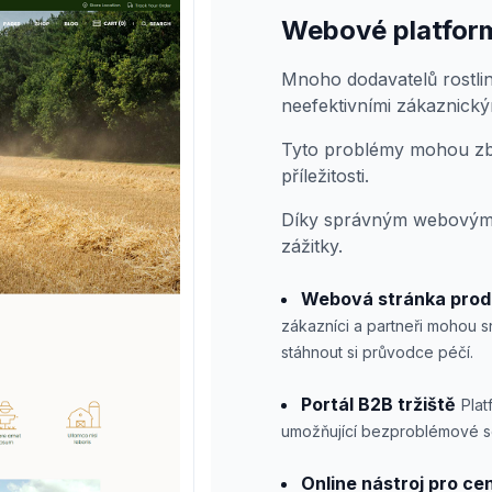
Webové platform
Mnoho dodavatelů rostlin
neefektivními zákaznický
Tyto problémy mohou zbr
příležitosti.
Díky správným webovým ře
zážitky.
Webová stránka prod
zákazníci a partneři mohou sn
stáhnout si průvodce péčí.
Portál B2B tržiště
Plat
umožňující bezproblémové 
Online nástroj pro c