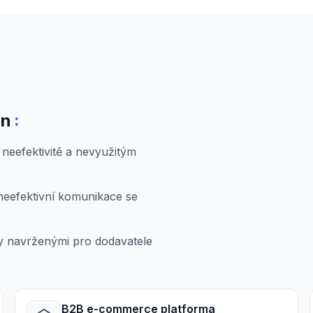
:
in
 neefektivitě a nevyužitým
neefektivní komunikace se
my navrženými pro dodavatele
B2B e-commerce platforma