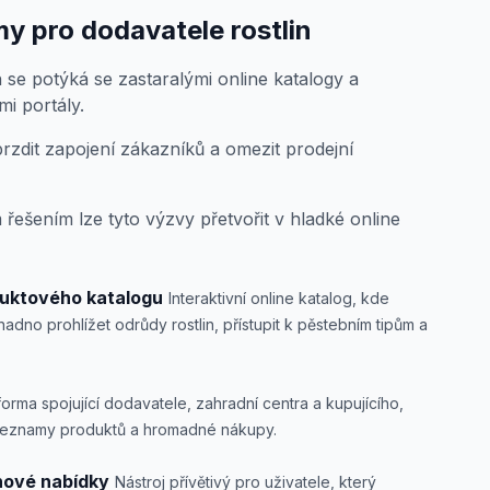
y pro dodavatele rostlin
 se potýká se zastaralými online katalogy a
mi portály.
zdit zapojení zákazníků a omezit prodejní
šením lze tyto výzvy přetvořit v hladké online
uktového katalogu
Interaktivní online katalog, kde
adno prohlížet odrůdy rostlin, přístupit k pěstebním tipům a
forma spojující dodavatele, zahradní centra a kupujícího,
seznamy produktů a hromadné nákupy.
enové nabídky
Nástroj přívětivý pro uživatele, který