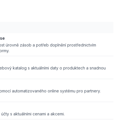
ase
ost úrovně zásob a potřeb doplnění prostřednictvím
ormy.
ebový katalog s aktuálními daty o produktech a snadnou
mocí automatizovaného online systému pro partnery.
 účty s aktuálními cenami a akcemi.