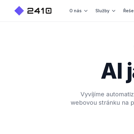
O nás
Služby
Řeše
AI 
Vyvíjíme automati
webovou stránku na pln