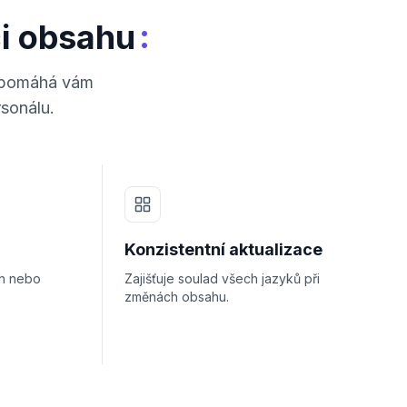
:
ci obsahu
- pomáhá vám
rsonálu.
Konzistentní aktualizace
ch nebo
Zajišťuje soulad všech jazyků při
změnách obsahu.