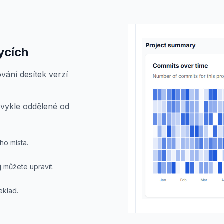
ycích
vání desítek verzí
bvykle oddělené od
ho místa.
j můžete upravit.
eklad.