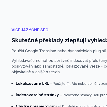
VÍCEJAZYČNÉ SEO
Skutečné překlady zlepšují vyhled
Použití Google Translate nebo dynamických plugi
Vyhledávače nemohou správně indexovat přeložený
poskytován jako samostatné, lokalizované verze - 
objevitelně v dalších trzích.
Lokalizované URL
– Použijte /fr, /de nebo domény zemí
Indexovatelné stránky
– Přeložené stránky jsou pro
Chytré přesměrování
– Uživatelé jsou automaticky 