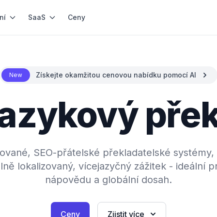
ní
SaaS
Ceny
Získejte okamžitou cenovou nabídku pomocí AI
New
jazykový pře
zované, SEO-přátelské překladatelské systémy, 
ě lokalizovaný, vícejazyčný zážitek - ideální 
nápovědu a globální dosah.
Ceny
Zjistit více