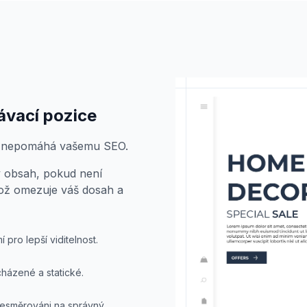
ávací pozice
nů nepomáhá vašemu SEO.
 obsah, pokud není
což omezuje váš dosah a
 pro lepší viditelnost.
cházené a statické.
přesměrováni na správný