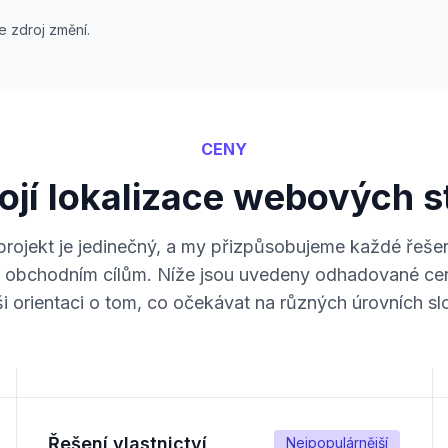
se zdroj změní.
CENY
tojí lokalizace webových 
rojekt je jedinečný, a my přizpůsobujeme každé řeše
m obchodním cílům. Níže jsou uvedeny odhadované ce
i orientaci o tom, co očekávat na různých úrovních slo
Řešení vlastnictví
Nejpopulárnější