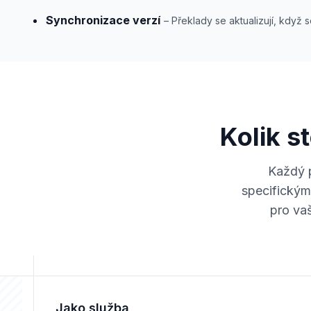
Synchronizace verzí
– Překlady se aktualizují, když 
Kolik s
Každý p
specifický
pro vaš
Jako služba