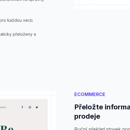
pro každou verzi.
aticky přeloženy a
ECOMMERCE
Přeložte informa
prodeje
Ruční překlad stovek pop