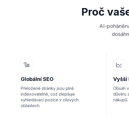
Proč vaše
AI-poháněná
dosáhno
Globální SEO
Vyšší
Přeložené stránky jsou plně
Obsah v
indexovatelné, což zlepšuje
důvěru 
vyhledávací pozice v cílových
nákupů.
oblastech.