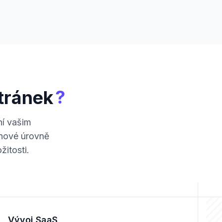
?
stránek
ní vašim
nové úrovně
žitosti.
Vývoj SaaS