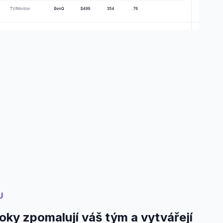
U
oky zpomalují váš tým a vytvářejí