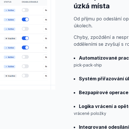
úzká místa
Od příjmu po odeslání o
úkolech.
Chyby, zpoždění a nesp
odděleními se zvyšují s 
Automatizované prac
pick-pack-ship
Systém přiřazování ú
Bezpapírové operace
Logika vrácení a opě
vrácené položky
Integrované odesílání