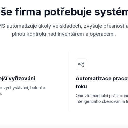
aše firma potřebuje syst
S automatizuje úkoly ve skladech, zvyšuje přesnost
plnou kontrolu nad inventářem a operacemi.
jší vyřizování
Automatizace praco
toku
e vychystávání, balení a
í.
Omezte manuální práci pom
inteligentního skenování a t