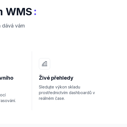
:
ém WMS
 a dává vám
vního
Živé přehledy
Sledujte výkon skladu
prostřednictvím dashboardů v
ocí
reálném čase.
rasování.