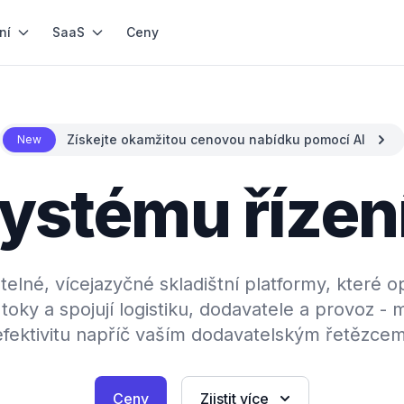
ní
SaaS
Ceny
Získejte okamžitou cenovou nabídku pomocí AI
New
ystému řízen
elné, vícejazyčné skladištní platformy, které opt
toky a spojují logistiku, dodavatele a provoz - 
efektivitu napříč vaším dodavatelským řetězcem
Ceny
Zjistit více