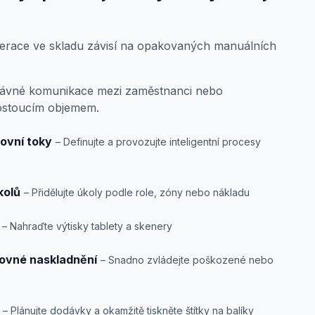
perace ve skladu závisí na opakovaných manuálních
rávné komunikace mezi zaměstnanci nebo
rostoucím objemem.
ovní toky
– Definujte a provozujte inteligentní procesy
kolů
– Přidělujte úkoly podle role, zóny nebo nákladu
– Nahraďte výtisky tablety a skenery
tovné naskladnění
– Snadno zvládejte poškozené nebo
– Plánujte dodávky a okamžitě tiskněte štítky na balíky