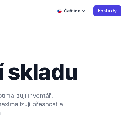
Čeština
Kontakty
í skladu
imalizují inventář,
maximalizují přesnost a
.