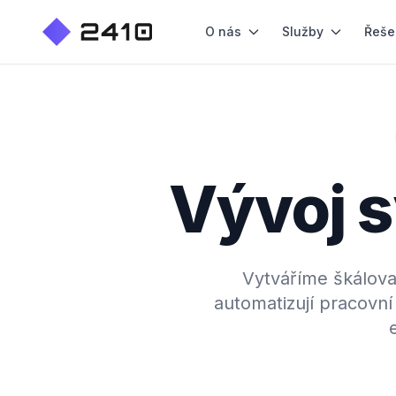
O nás
Služby
Řeše
Vývoj s
Vytváříme škálovat
automatizují pracovní 