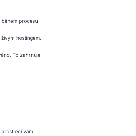
by během procesu
 živým hostingem.
váno. To zahrnuje:
 prostředí vám