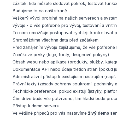
zážitek, kde můžete sledovat pokrok, testovat funkc
Budujeme to na naší straně
Veškerý vývoj probíhá na našich serverech a syst
vývoje - o vše potřebné pro vývoj, testování a vnitř
To nám umožňuje postupovat rychleji, kontrolovat 
Shromáždíme všechna data před začátkem
Před zahájením vývoje zajišťujeme, že vše potřebn
Značkové prvky (loga, fonty, designové pokyny)
Obsah webu nebo aplikace (produkty, služby, kategor
Dokumentace API nebo údaje třetích stran (pokud js
Administrativní přístup k existujícím nástrojům (např
Právní texty (zásady ochrany soukromí, podmínky a
Technické preference, pokud existují (jazyky, platfo
Čím dříve bude vše potvrzeno, tím hladší bude proc
Přístup k demo serveru
Ve většině případů pro vás nastavíme
živý demo se