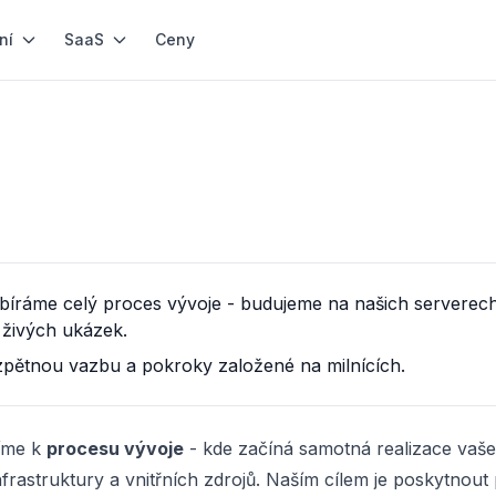
ní
SaaS
Ceny
řebíráme celý proces vývoje - budujeme na našich serverec
 živých ukázek.
í zpětnou vazbu a pokroky založené na milnících.
zíme k
procesu vývoje
- kde začíná samotná realizace vaše
nfrastruktury a vnitřních zdrojů. Naším cílem je poskytnout