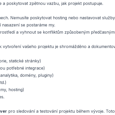
e a poskytovat zpětnou vazbu, jak projekt postupuje.
émech. Nemusíte poskytovat hosting nebo nastavovat služ
ní nasazení se postaráme my.
prostředí a vyhnout se konfliktům způsobeným předčasným
é k vytvoření vašeho projektu je shromážděno a dokumento
ie, statické stránky)
ou potřebné integrace)
. analytika, domény, pluginy)
td.)
rmy, hosting)
es.
rver
pro sledování a testování projektu během vývoje. Toto