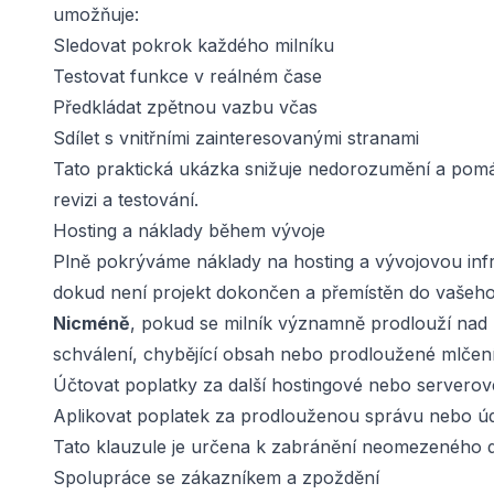
umožňuje:
Sledovat pokrok každého milníku
Testovat funkce v reálném čase
Předkládat zpětnou vazbu včas
Sdílet s vnitřními zainteresovanými stranami
Tato praktická ukázka snižuje nedorozumění a pomá
revizi a testování.
Hosting a náklady během vývoje
Plně pokrýváme náklady na hosting a vývojovou inf
dokud není projekt dokončen a přemístěn do vašeho 
Nicméně
, pokud se milník významně prodlouží na
schválení, chybějící obsah nebo prodloužené mlčení
Účtovat poplatky za další hostingové nebo serverov
Aplikovat poplatek za prodlouženou správu nebo ú
Tato klauzule je určena k zabránění neomezeného dr
Spolupráce se zákazníkem a zpoždění